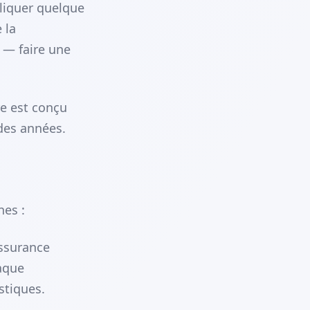
pliquer quelque
 la
e — faire une
re est conçu
 des années.
nes :
assurance
aque
stiques.