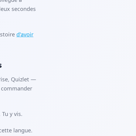
 deux secondes
istoire
d'avoir
s
ise, Quizlet —
ut commander
Tu y vis.
cette langue.