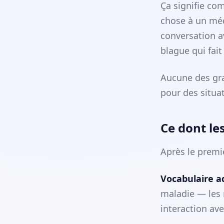
Ça signifie com
chose à un méde
conversation av
blague qui fait 
Aucune des gra
pour des situa
Ce dont le
Après le premi
Vocabulaire ad
maladie — les
interaction av