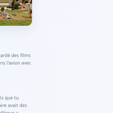
egardé des films
ns l'avion avec
ts que tu
aire avait des
ollègue a