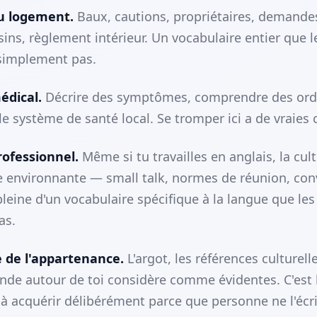
u logement.
Baux, cautions, propriétaires, demande
sins, règlement intérieur. Un vocabulaire entier que 
simplement pas.
édical.
Décrire des symptômes, comprendre des or
le système de santé local. Se tromper ici a de vraies
rofessionnel.
Même si tu travailles en anglais, la cul
e environnante — small talk, normes de réunion, co
leine d'un vocabulaire spécifique à la langue que les
as.
e de l'appartenance.
L'argot, les références culturell
nde autour de toi considère comme évidentes. C'est 
le à acquérir délibérément parce que personne ne l'écri