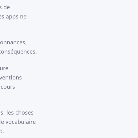
s de
les apps ne
donnances,
 conséquences.
ture
nventions
 cours
es, les choses
le vocabulaire
t.