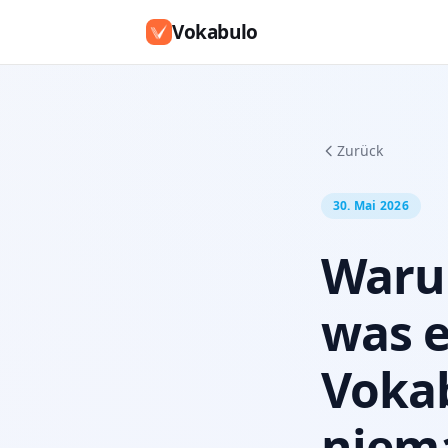
Vokabulo
Zurück
30. Mai 2026
Warum
was e
Vokab
niema