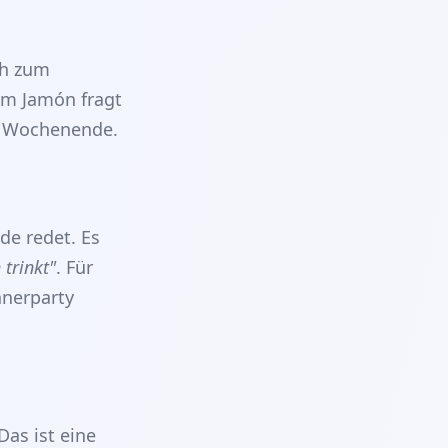
ch zum
em Jamón fragt
in Wochenende.
de redet. Es
 trinkt"
. Für
nnerparty
as ist eine