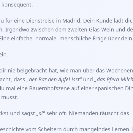
m konsequent.
u für eine Dienstreise in Madrid. Dein Kunde lädt di
n. Irgendwo zwischen dem zweiten Glas Wein und d
 Eine einfache, normale, menschliche Frage über de
ein.
dir nie beigebracht hat, wie man über das Wochenen
racht, dass
„der Bär den Apfel isst"
und
„das Pferd Milch
 du mal eine Bauernhofszene auf einer spanischen Di
 musst.
ickst und sagst
„sí"
sehr oft. Niemanden täuscht das.
Geschichte vom Scheitern durch mangelndes Lernen. D