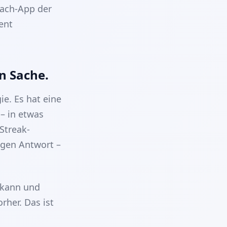
rach-App der
ent
n Sache.
ie. Es hat eine
– in etwas
Streak-
igen Antwort –
 kann und
her. Das ist