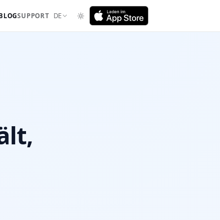
BLOG
SUPPORT
DE
lt,