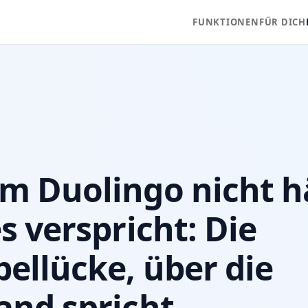
FUNKTIONEN
FÜR DICH
 Duolingo nicht hä
s verspricht: Die
ellücke, über die
nd spricht