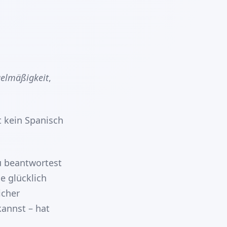
elmäßigkeit
,
t kein Spanisch
u beantwortest
e glücklich
icher
kannst – hat