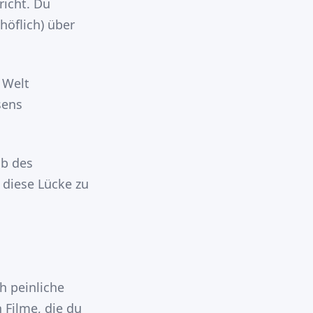
richt. Du
höflich) über
 Welt
sens
lb des
 diese Lücke zu
h peinliche
 Filme, die du