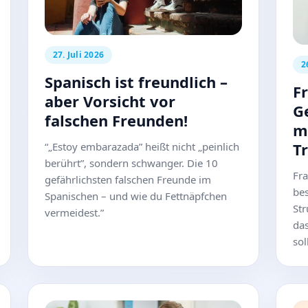
27. Juli 2026
2
Spanisch ist freundlich –
F
aber Vorsicht vor
G
falschen Freunden!
m
Tr
“„Estoy embarazada” heißt nicht „peinlich
berührt”, sondern schwanger. Die 10
Fra
gefährlichsten falschen Freunde im
bes
Spanischen – und wie du Fettnäpfchen
Str
vermeidest.”
da
sol