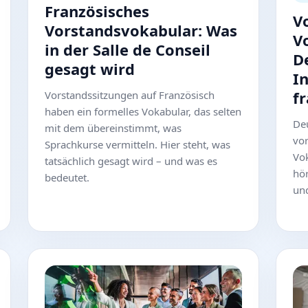
Französisches
V
Vorstandsvokabular: Was
V
in der Salle de Conseil
D
gesagt wird
I
f
Vorstandssitzungen auf Französisch
haben ein formelles Vokabular, das selten
De
mit dem übereinstimmt, was
vor
Sprachkurse vermitteln. Hier steht, was
Vok
tatsächlich gesagt wird – und was es
hör
bedeutet.
und