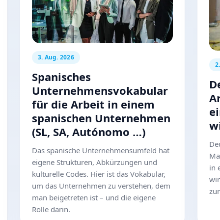
3. Aug. 2026
2
Spanisches
D
Unternehmensvokabular
A
für die Arbeit in einem
e
spanischen Unternehmen
wi
(SL, SA, Autónomo …)
Deu
Das spanische Unternehmensumfeld hat
Ma
eigene Strukturen, Abkürzungen und
in
kulturelle Codes. Hier ist das Vokabular,
wir
um das Unternehmen zu verstehen, dem
zu
man beigetreten ist – und die eigene
Rolle darin.