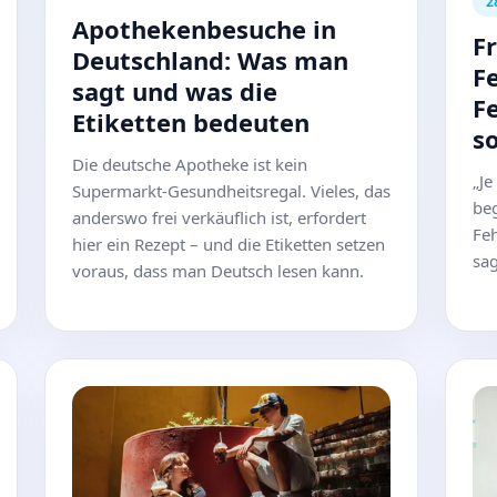
2
Apothekenbesuche in
F
Deutschland: Was man
F
sagt und was die
F
Etiketten bedeuten
so
Die deutsche Apotheke ist kein
„Je
Supermarkt-Gesundheitsregal. Vieles, das
beg
anderswo frei verkäuflich ist, erfordert
Fe
hier ein Rezept – und die Etiketten setzen
sag
voraus, dass man Deutsch lesen kann.