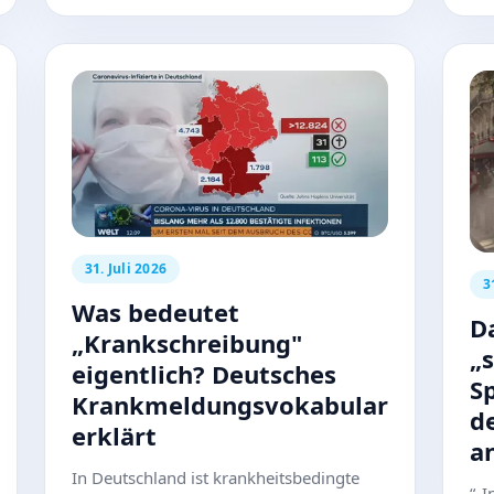
31. Juli 2026
3
Was bedeutet
D
„Krankschreibung"
„
eigentlich? Deutsches
S
Krankmeldungsvokabular
d
erklärt
a
In Deutschland ist krankheitsbedingte
“„I