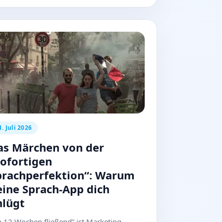
1. Juli 2026
as Märchen von der
sofortigen
prachperfektion“: Warum
eine Sprach-App dich
nlügt
n 12 Wochen fließend” ist Marketing.