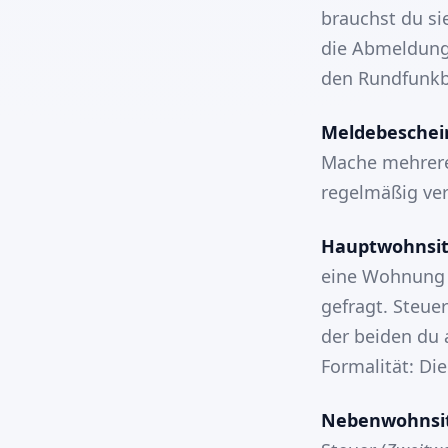
brauchst du si
die Abmeldung 
den Rundfunkb
Meldebeschei
Mache mehrere
regelmäßig ve
Hauptwohnsit
eine Wohnung 
gefragt. Steue
der beiden du 
Formalität: Di
Nebenwohnsi