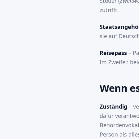
Steuer (
Zweitw
zutrifft.
Staatsangehör
sie auf Deutsc
Reisepass
– Pa
Im Zweifel: be
Wenn es
Zuständig
– ve
dafür verantwo
Behördenvokabu
Person als alle