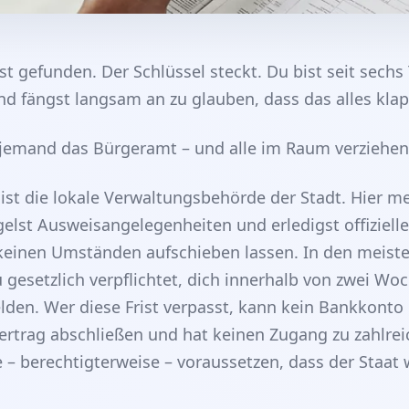
t gefunden. Der Schlüssel steckt. Du bist seit sechs
d fängst langsam an zu glauben, dass das alles kla
jemand das Bürgeramt – und alle im Raum verziehen 
ist die lokale Verwaltungsbehörde der Stadt. Hier m
gelst Ausweisangelegenheiten und erledigst offizielle
 keinen Umständen aufschieben lassen. In den meist
u gesetzlich verpflichtet, dich innerhalb von zwei W
den. Wer diese Frist verpasst, kann kein Bankkonto 
rtrag abschließen und hat keinen Zugang zu zahlre
e – berechtigterweise – voraussetzen, dass der Staat