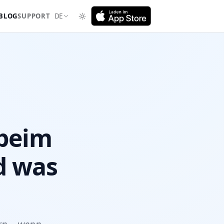
BLOG
SUPPORT
DE
 beim
d was