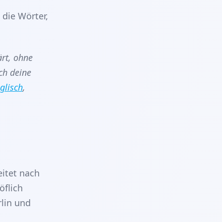
 die Wörter,
ärt, ohne
ch deine
glisch
,
itet nach
öflich
rlin und