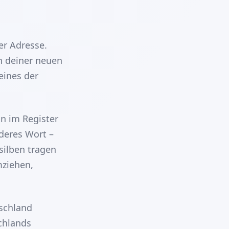
er Adresse.
an deiner neuen
eines der
n im Register
nderes Wort –
silben tragen
ziehen,
schland
chlands