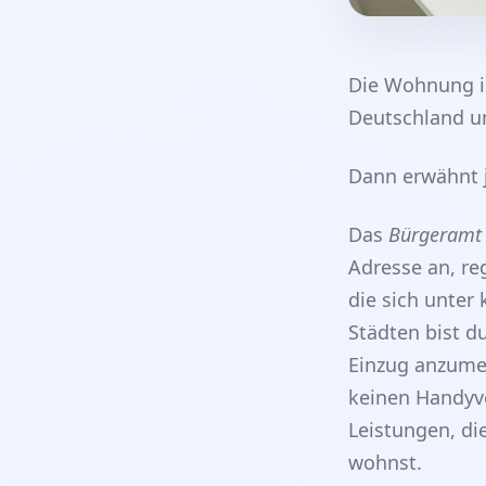
Die Wohnung is
Deutschland un
Dann erwähnt 
Das
Bürgeramt
Adresse an, re
die sich unter
Städten bist d
Einzug anzumel
keinen Handyve
Leistungen, di
wohnst.