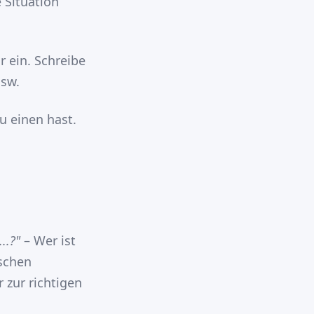
 Situation
r ein. Schreibe
sw.
 du einen hast.
..?"
– Wer ist
tschen
 zur richtigen