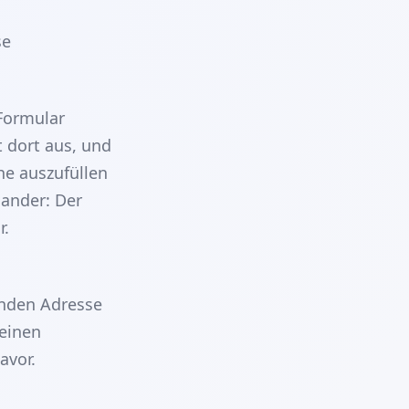
se
 Formular
t dort aus, und
he auszufüllen
ander: Der
r.
enden Adresse
deinen
avor.