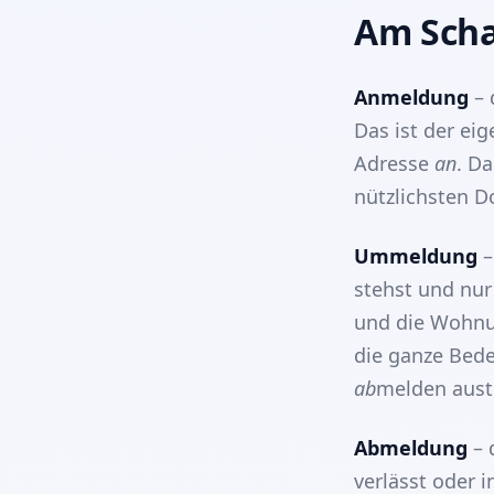
Am Scha
Anmeldung
– 
Das ist der ei
Adresse
an
. Da
nützlichsten D
Ummeldung
–
stehst und nur
und die Wohnun
die ganze Bed
ab
melden aust
Abmeldung
– 
verlässt oder 