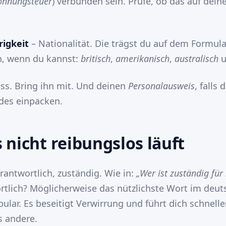
ohnungsteuer
) verbunden sein. Prüfe, ob das auf deine
igkeit
– Nationalität. Die trägst du auf dem Formula
h, wenn du kannst:
britisch
,
amerikanisch
,
australisch
u
ss. Bring ihn mit. Und deinen
Personalausweis
, falls
ides einpacken.
 nicht reibungslos läuft
rantwortlich, zuständig. Wie in:
„Wer ist zuständig für .
rtlich? Möglicherweise das nützlichste Wort im deu
lar. Es beseitigt Verwirrung und führt dich schneller
s andere.