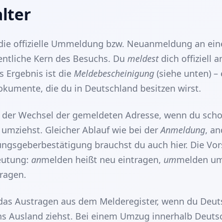
lter
die offizielle Ummeldung bzw. Neuanmeldung an ein
gentliche Kern des Besuchs. Du
meldest
dich offiziell 
s Ergebnis ist die
Meldebescheinigung
(siehe unten) – 
okumente, die du in Deutschland besitzen wirst.
 der Wechsel der gemeldeten Adresse, wenn du scho
 umziehst. Gleicher Ablauf wie bei der
Anmeldung
, a
gsgeberbestätigung brauchst du auch hier. Die Vor
eutung:
an
melden heißt neu eintragen,
um
melden um
ragen.
das Austragen aus dem Melderegister, wenn du Deut
ins Ausland ziehst. Bei einem Umzug innerhalb Deuts