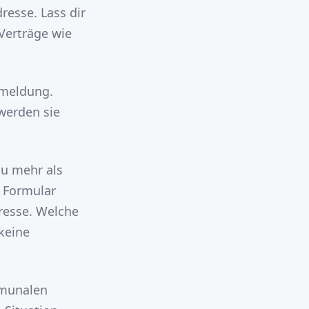
resse. Lass dir
Verträge wie
nmeldung.
werden sie
du mehr als
 Formular
dresse. Welche
 keine
mmunalen