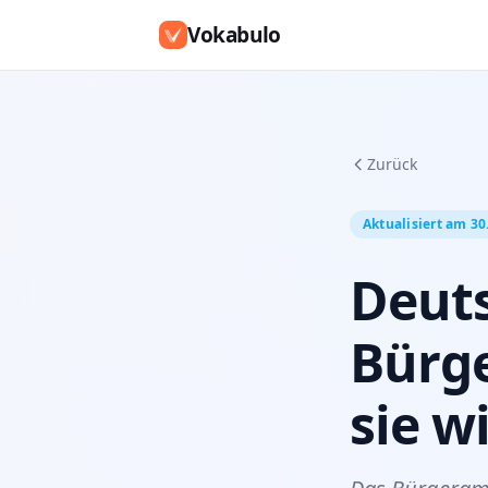
Vokabulo
Zurück
Aktualisiert am 30.
Deuts
Bürg
sie w