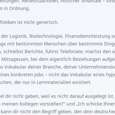
ellungen, Reisesituationen, höflicher Smalltalk – sin
n in Ordnung.
fsleben ist nicht generisch.
 der Logistik, Biotechnologie, Finanzdienstleistung 
ngs mit bestimmten Menschen über bestimmte Dinge
, schreibst Berichte, führst Telefonate, machst den
 Mittagessen, bei dem eigentlich Beziehungen aufg
s Vokabular deiner Branche, deiner Unternehmenskul
nes konkreten Jobs – nicht das Vokabular eines hyp
hen, der nur in Lernmaterialien existiert.
 dir nicht geben, weil es nicht darauf ausgelegt ist.
h meinen Kollegen vorstellen?" und „Ich schicke Ihne
s kann dir nicht den Begriff geben, den dein deutsche