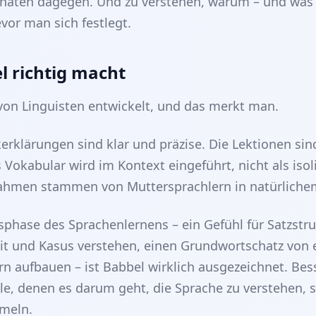
naten dagegen. Und zu verstehen, warum – und was d
evor man sich festlegt.
l richtig macht
on Linguisten entwickelt, und das merkt man.
rklärungen sind klar und präzise. Die Lektionen sind
Vokabular wird im Kontext eingeführt, nicht als isol
ahmen stammen von Muttersprachlern in natürlich
sphase des Sprachenlernens – ein Gefühl für Satzstr
t und Kasus verstehen, einen Grundwortschatz von 
n aufbauen – ist Babbel wirklich ausgezeichnet. Bess
lle, denen es darum geht, die Sprache zu verstehen, s
meln.