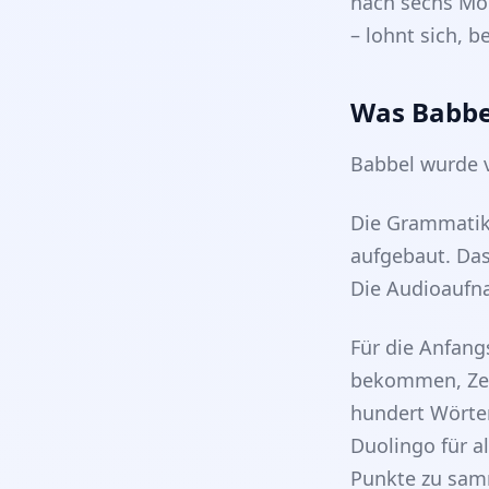
nach sechs Mo
– lohnt sich, b
Was Babbe
Babbel wurde v
Die Grammatike
aufgebaut. Das 
Die Audioaufn
Für die Anfang
bekommen, Zei
hundert Wörter
Duolingo für a
Punkte zu sam