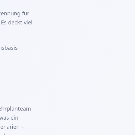
kennung für
Es deckt viel
hsbasis
Lehrplanteam
 was ein
zenarien –