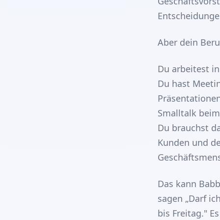
Geschäftsvorst
Entscheidunge
Aber dein Beru
Du arbeitest in
Du hast Meeti
Präsentationen
Smalltalk beim
Du brauchst da
Kunden und dei
Geschäftsmensc
Das kann Babbel
sagen „Darf ic
bis Freitag." E