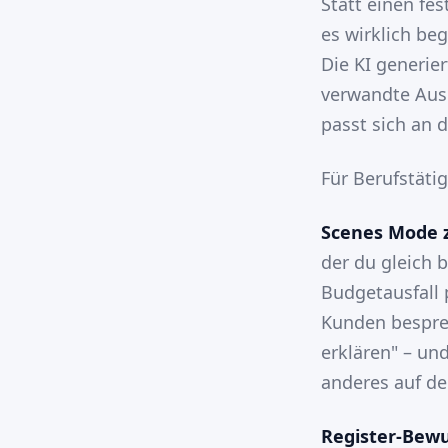
Statt einen fe
es wirklich be
Die KI generie
verwandte Ausd
passt sich an 
Für Berufstäti
Scenes Mode 
der du gleich 
Budgetausfall 
Kunden bespre
erklären" – un
anderes auf d
Register-Bewu