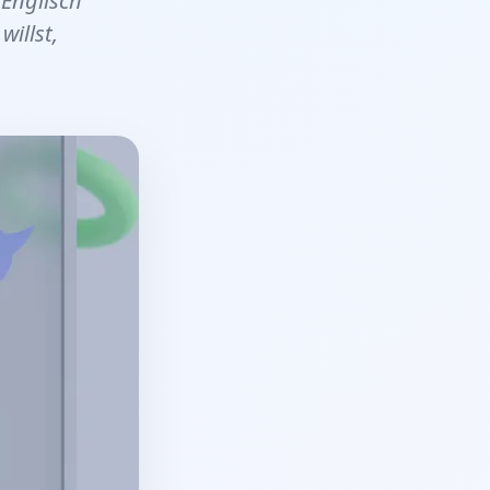
Englisch
illst,