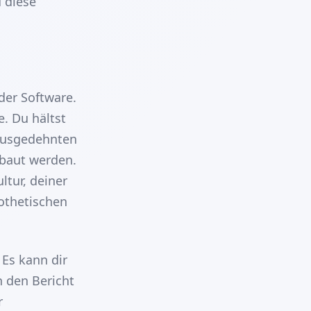
d diese
oder Software.
. Du hältst
 ausgedehnten
ebaut werden.
tur, deiner
othetischen
 Es kann dir
n den Bericht
r