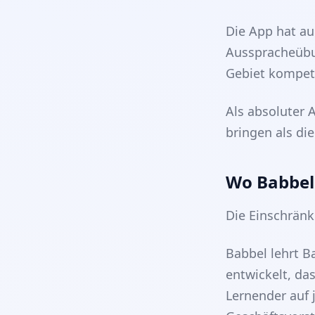
Die App hat a
Ausspracheübun
Gebiet kompet
Als absoluter 
bringen als di
Wo Babbel
Die Einschränku
Babbel lehrt B
entwickelt, da
Lernender auf 