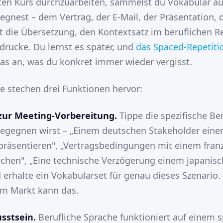
sten Kurs durchzuarbeiten, sammelst du Vokabular a
gegnest – dem Vertrag, der E-Mail, der Präsentation,
rt die Übersetzung, den Kontextsatz im beruflichen R
rücke. Du lernst es später, und
das Spaced-Repetit
das an, was du konkret immer wieder vergisst.
ge stechen drei Funktionen hervor:
zur Meeting-Vorbereitung.
Tippe die spezifische Ber
begegnen wirst – „Einem deutschen Stakeholder eine
präsentieren", „Vertragsbedingungen mit einem fran
chen", „Eine technische Verzögerung einem japanisc
d erhalte ein Vokabularset für genau dieses Szenario.
em Markt kann das.
sstsein.
Berufliche Sprache funktioniert auf einem s