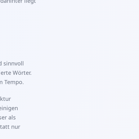
ahinter liegt
 sinnvoll
ierte Wörter.
em Tempo.
uktur
einigen
er als
tatt nur