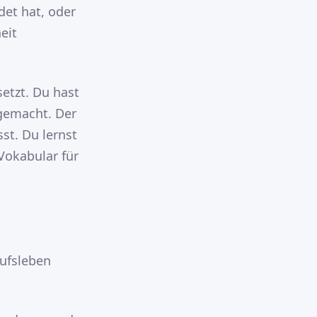
det hat, oder
eit
etzt. Du hast
 gemacht. Der
st. Du lernst
Vokabular für
rufsleben