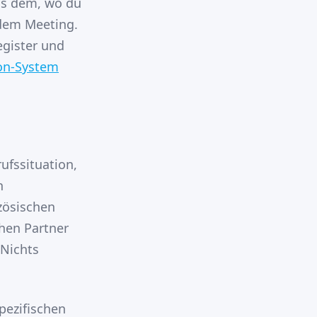
us dem, wo du
 dem Meeting.
egister und
ion-System
ufssituation,
n
zösischen
hen Partner
 Nichts
pezifischen