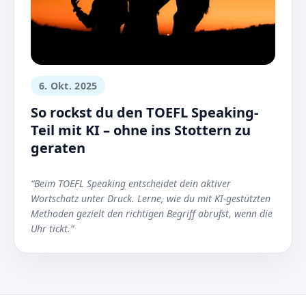
6. Okt. 2025
So rockst du den TOEFL Speaking-
Teil mit KI – ohne ins Stottern zu
geraten
“Beim TOEFL Speaking entscheidet dein aktiver
Wortschatz unter Druck. Lerne, wie du mit KI-gestützten
Methoden gezielt den richtigen Begriff abrufst, wenn die
Uhr tickt.”