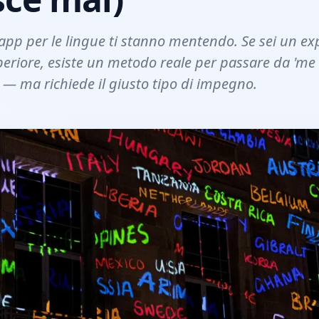
 app per le lingue ti stanno mentendo. Se sei un e
uperiore, esiste un metodo reale per passare da 'me 
— ma richiede il giusto tipo di impegno.