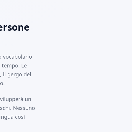
persone
o vocabolario
il tempo. Le
, il gergo del
o.
svilupperà un
eschi. Nessuno
lingua così