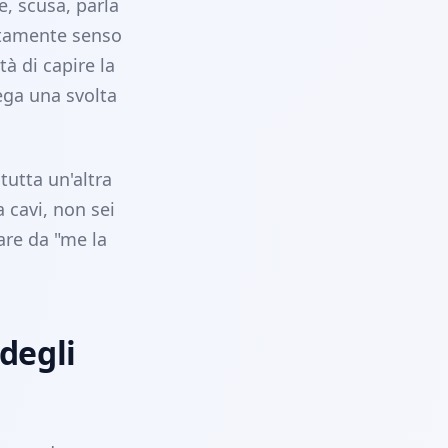
e, scusa, parla
utamente senso
à di capire la
ega una svolta
 tutta un'altra
a cavi, non sei
are da "me la
 degli