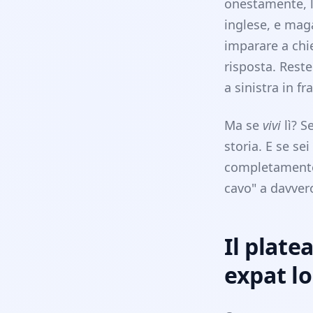
onestamente, la
inglese, e mag
imparare a chie
risposta. Rest
a sinistra in f
Ma se
vivi
lì? S
storia. E se se
completamente 
cavo" a davve
Il plate
expat lo