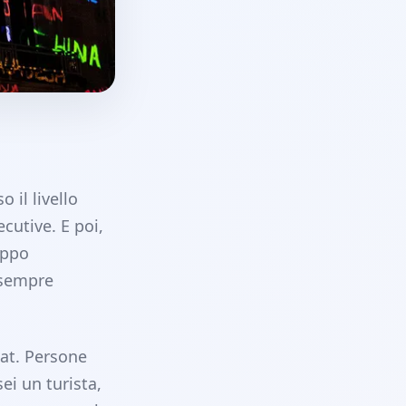
 il livello
cutive. E poi,
oppo
 sempre
pat. Persone
ei un turista,