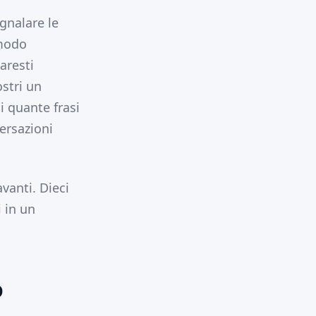
egnalare le
 modo
aresti
stri un
i quante frasi
versazioni
vanti. Dieci
 in un
o