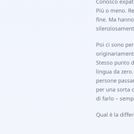
Conosco expat 
Più o meno. Re
fine. Ma hanno
silenziosament
Poi ci sono pe
originariament
Stesso punto di
lingua da zero
persone passan
per una sorta 
di farlo – sem
Qual è la diff