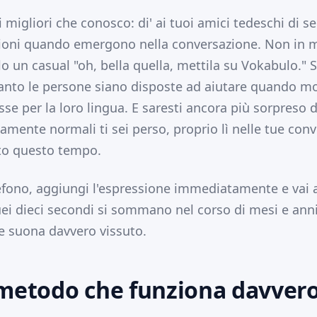
 migliori che conosco: di' ai tuoi amici tedeschi di s
ioni quando emergono nella conversazione. Non in
lo un casual "oh, bella quella, mettila su Vokabulo." S
anto le persone siano disposte ad aiutare quando mo
se per la loro lingua. E saresti ancora più sorpreso d
tamente normali ti sei perso, proprio lì nelle tue con
to questo tempo.
elefono, aggiungi l'espressione immediatamente e vai a
ei dieci secondi si sommano nel corso di mesi e anni
e suona davvero vissuto.
 metodo che funziona davver