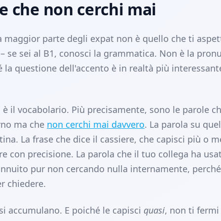
e che non cerchi mai
a maggior parte degli expat non è quello che ti aspet
– se sei al B1, conosci la grammatica. Non è la pronu
 la questione dell'accento è in realtà più interessant
a è il vocabolario. Più precisamente, sono le parole ch
orno ma che
non cerchi mai davvero
. La parola su quel
ina. La frase che dice il cassiere, che capisci più o
are con precisione. La parola che il tuo collega ha usa
 annuito pur non cercando nulla internamente, perché
r chiedere.
si accumulano. E poiché le capisci
quasi
, non ti fermi