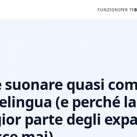
FUNZIONI
PER TE
 suonare quasi com
lingua (e perché la
or parte degli exp
esce mai)