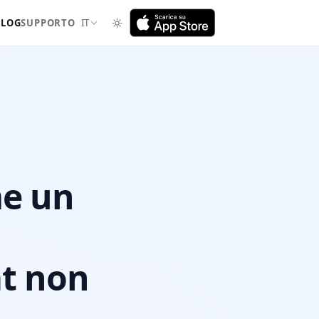
BLOG
SUPPORTO
IT
e un
at non