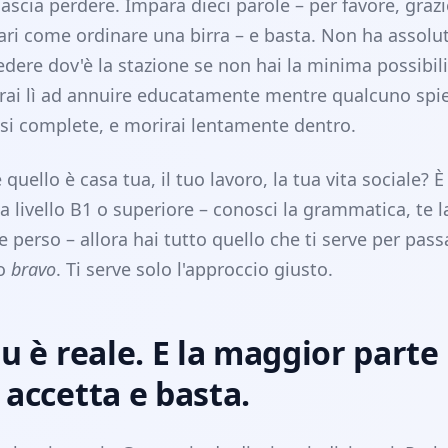
scia perdere. Impara dieci parole – per favore, grazi
ari come ordinare una birra – e basta. Non ha assol
dere dov'è la stazione se non hai la minima possibilit
erai lì ad annuire educatamente mentre qualcuno spi
rasi complete, e morirai lentamente dentro.
e quello è casa tua, il tuo lavoro, la tua vita sociale? È
i a livello B1 o superiore – conosci la grammatica, te l
perso – allora hai tutto quello che ti serve per pass
ro
bravo
. Ti serve solo l'approccio giusto.
au è reale. E la maggior parte
 accetta e basta.