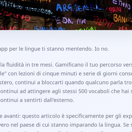
app per le lingue ti stanno mentendo. Io no.
a fluidità in tre mesi. Gamificano il tuo percorso verso
e" con lezioni di cinque minuti e serie di giorni conse
estero, continui a bloccarti quando qualcuno parla tr
ontinui ad attingere agli stessi 500 vocaboli che hai
ontinui a sentirti dall'esterno.
e avanti: questo articolo è specificamente per gli ex
ero nel paese di cui stanno imparando la lingua. Se s