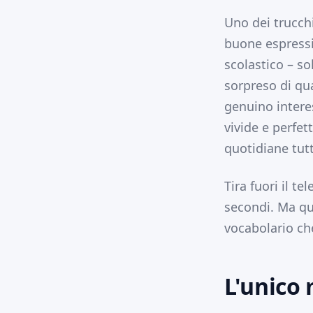
Uno dei trucchi
buone espress
scolastico – so
sorpreso di qu
genuino interes
vivide e perfet
quotidiane tut
Tira fuori il t
secondi. Ma qu
vocabolario ch
L'unico