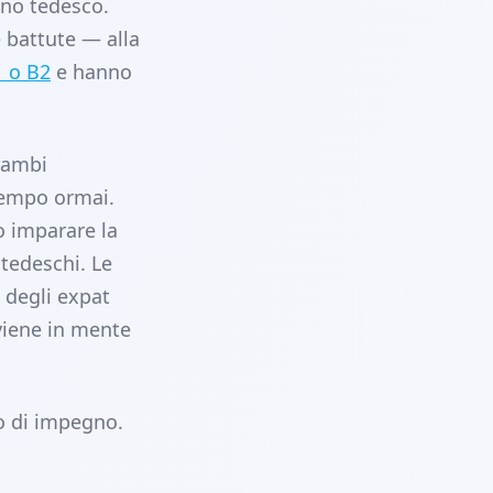
ano tedesco.
 battute — alla
 o B2
e hanno
rambi
tempo ormai.
to imparare la
tedeschi. Le
 degli expat
viene in mente
o di impegno.