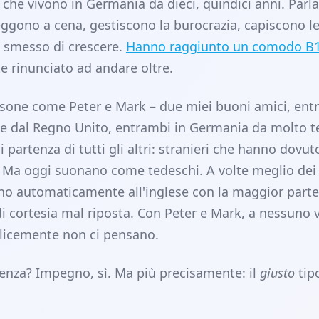
che vivono in Germania da dieci, quindici anni. Parl
ggono a cena, gestiscono la burocrazia, capiscono le
 smesso di crescere.
Hanno raggiunto un comodo B1
e rinunciato ad andare oltre.
rsone come Peter e Mark – due miei buoni amici, ent
e dal Regno Unito, entrambi in Germania da molto 
 partenza di tutti gli altri: stranieri che hanno dovu
. Ma oggi suonano come tedeschi. A volte meglio dei 
o automaticamente all'inglese con la maggior parte
di cortesia mal riposta. Con Peter e Mark, a nessuno 
plicemente non ci pensano.
erenza? Impegno, sì. Ma più precisamente: il
giusto
tip