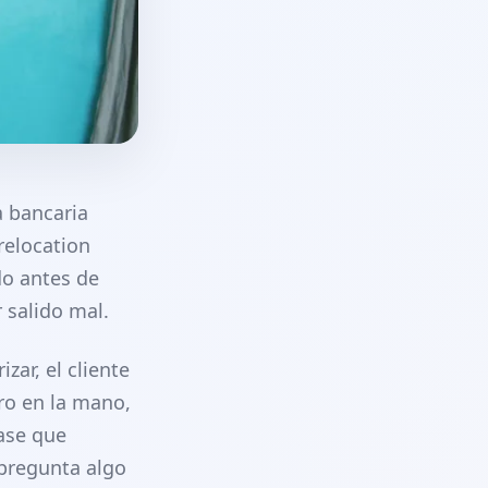
a bancaria
relocation
o antes de
 salido mal.
ar, el cliente
ro en la mano,
ase que
pregunta algo