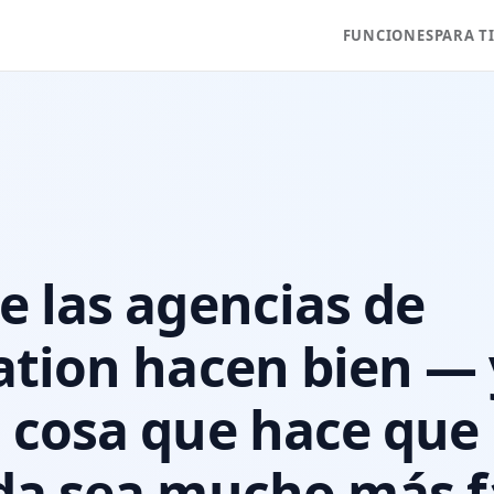
FUNCIONES
PARA T
e las agencias de
ation hacen bien — 
 cosa que hace que 
da sea mucho más f