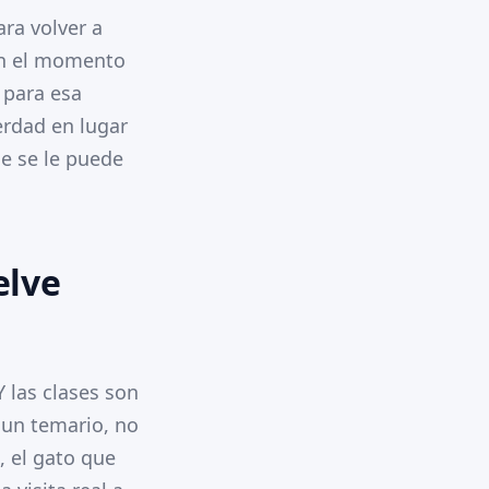
ra volver a
en el momento
s para esa
erdad en lugar
e se le puede
elve
Y las clases son
 un temario, no
, el gato que