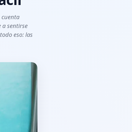
a cuenta
 a sentirse
odo eso: las