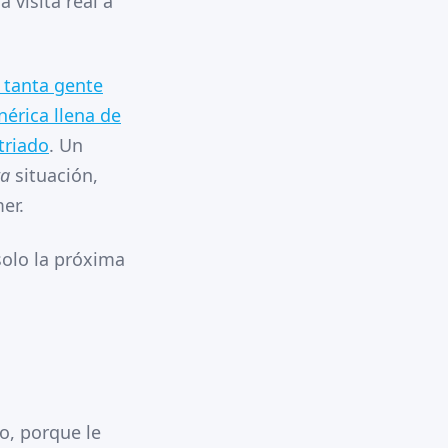
 visita real a
e tanta gente
érica llena de
triado
. Un
ta
situación,
er.
solo la próxima
o, porque le