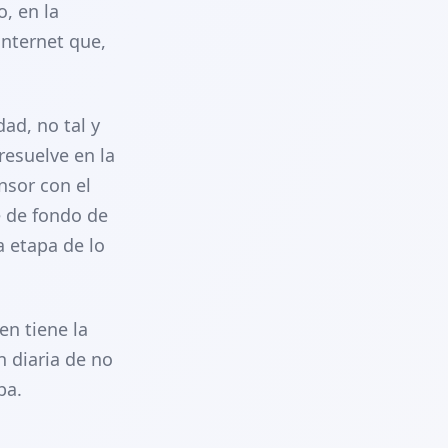
, en la
internet que,
ad, no tal y
resuelve en la
nsor con el
e de fondo de
a etapa de lo
n tiene la
n diaria de no
ba.