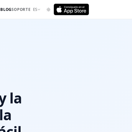
I
BLOG
SOPORTE
ES
y la
la
ácil