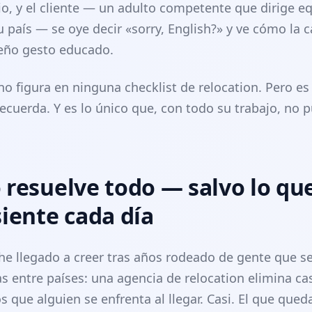
rio, y el cliente — un adulto competente que dirige e
 país — se oye decir «sorry, English?» y ve cómo la c
eño gesto educado.
 figura en ninguna checklist de relocation. Pero e
recuerda. Y es lo único que, con todo su trabajo, no p
 resuelve todo — salvo lo que
siente cada día
 he llegado a creer tras años rodeado de gente que s
 entre países: una agencia de relocation elimina cas
s que alguien se enfrenta al llegar. Casi. El que qued