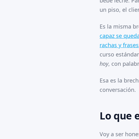
bebe leche. Par
un piso, el clie
Es la misma br
capaz se queda
rachas y frases
curso estándar
hoy
, con palab
Esa es la brec
conversación.
Lo que e
Voy a ser hone