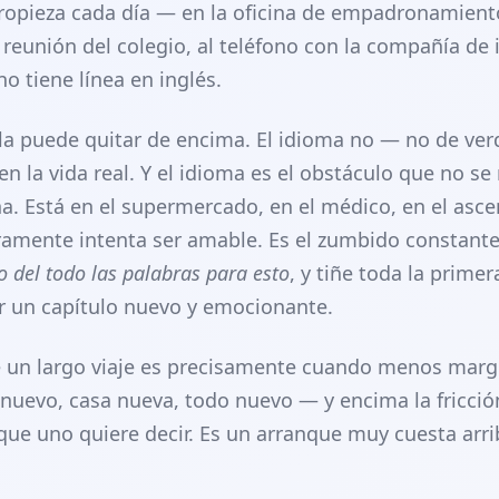
tropieza cada día — en la oficina de empadronamiento
 reunión del colegio, al teléfono con la compañía de 
o tiene línea en inglés.
 la puede quitar de encima. El idioma no — no de verd
 la vida real. Y el idioma es el obstáculo que no se 
. Está en el supermercado, en el médico, en el asce
ramente intenta ser amable. Es el zumbido constant
o del todo las palabras para esto
, y tiñe toda la primer
r un capítulo nuevo y emocionante.
 un largo viaje es precisamente cuando menos marge
 nuevo, casa nueva, todo nuevo — y encima la fricció
 que uno quiere decir. Es un arranque muy cuesta arri