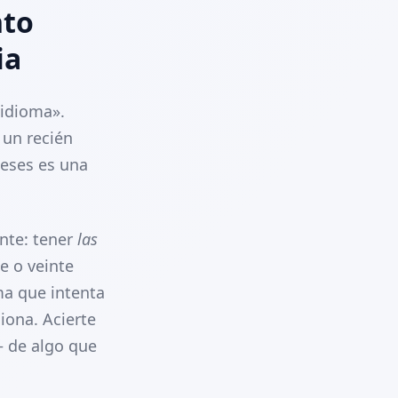
nto
ia
 idioma».
 un recién
meses es una
nte: tener
las
e o veinte
ma que intenta
ciona. Acierte
— de algo que