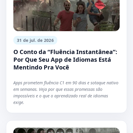
31 de jul. de 2026
O Conto da “Fluência Instantânea”:
Por Que Seu App de Idiomas Está
Mentindo Pra Você
Apps prometem fluência C1 em 90 dias e sotaque nativo
em semanas. Veja por que essas promessas são
impossíveis e o que o aprendizado real de idiomas
exige.