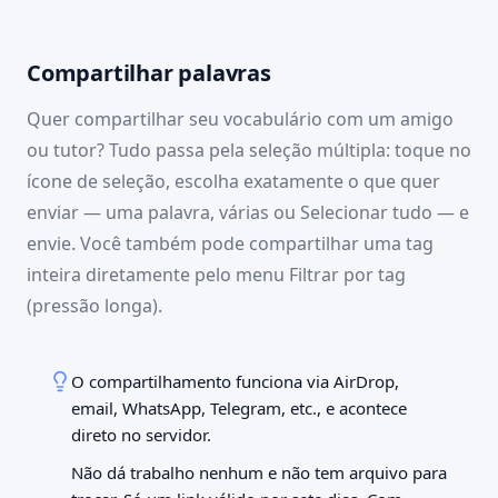
09:41
100 %
🇬🇧
Palavras
Início
Palavras
Estudar
Cenas
Sets
🇬🇧
INGLÊS
2.041 palavras
Compartilhar palavras
the receipt
the rent
the receipt
PORTUGUÊS
o aluguel
o comprovante
Quer compartilhar seu vocabulário com um amigo
The rent is due on the
Keep the receipt of the
o comprovante
ou tutor? Tudo passa pela seleção múltipla: toque no
fifth.
payment.
INGLÊS CONTEXTO
O aluguel vence no dia
ícone de seleção, escolha exatamente o que quer
Guarde o comprovante do
Keep the receipt of the payment.
cinco.
pagamento.
PORTUGUÊS CONTEXTO
enviar — uma palavra, várias ou Selecionar tudo — e
Dia a dia
Dia a dia
Guarde o comprovante do pagamento.
envie. Você também pode compartilhar uma tag
TAGS
inteira diretamente pelo menu Filtrar por tag
Dia a dia
✕
(pressão longa).
O compartilhamento funciona via AirDrop,
email, WhatsApp, Telegram, etc., e acontece
direto no servidor.
Não dá trabalho nenhum e não tem arquivo para