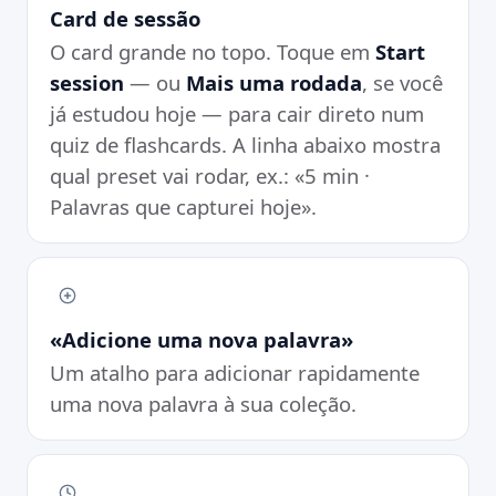
Dia 127 garantido – todo o resto é bônus.
Card de sessão
Mais uma rodada
O card grande no topo. Toque em
5 min · Palavras de hoje
Start
Digitar uma nova palavra
session
— ou
Mais uma rodada
, se você
ADICIONADAS RECENTEMENTE
já estudou hoje — para cair direto num
the rent
the receipt
to schedule
the neighbourhood
the ID document
quiz de flashcards. A linha abaixo mostra
SEU TUTOR
beta
qual preset vai rodar, ex.: «5 min ·
Você tem sido muito constante: 127 dias seguidos.
Palavras que capturei hoje».
Vamos focar em fixar as palavras que você já tem,
porque o acúmulo está crescendo.
«Adicione uma nova palavra»
Um atalho para adicionar rapidamente
uma nova palavra à sua coleção.