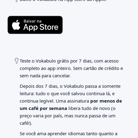
09:41
Vokabulo: Vocabulário IA
AI Flashcards for Real Life
Teste o Vokabulo grátis por 7 dias, com acesso
Compartilhar
completo ao app inteiro. Sem cartão de crédito e
25
AGE
CATEGORY
DEVELOPER
LAN
sem nada para cancelar.
AVALIAÇÕES
RATING
Education
Wolfgang
5,0
4+
Mannel
Depois dos 7 dias, o Vokabulo passa a somente
leitura: tudo o que você salvou continua lá, e
continua legível. Uma assinatura
por menos de
um café por semana
libera tudo de novo (o
preço varia por país, mas nunca passa de um
café!).
Se você ama aprender idiomas tanto quanto a