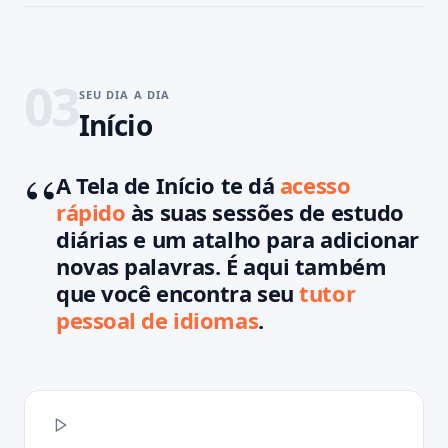
03
SEU DIA A DIA
Início
A Tela de Início te dá
acesso
rápido
às suas sessões de estudo
diárias e um atalho para adicionar
novas palavras. É aqui também
que você encontra seu
tutor
pessoal de idiomas
.
09:41
100 %
Início
Início
Palavras
Estudar
Cenas
Sets
🇬🇧
VOCÊ SE LEMBRA?
the rent