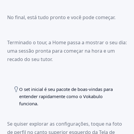
09:41
100 %
Início
Início
Palavras
Estudar
Cenas
Sets
🇬🇧
No final, está tudo pronto e você pode começar.
🚀 PRIMEIROS PASSOS
2 of 8
Palavras
Seu dicionário pessoal.
Cada palavra que você
09:41
100 %
digita vira um flashcard pronto – com tradução,
Início
Início
Palavras
Estudar
Cenas
Sets
🇬🇧
Terminado o tour, a Home passa a mostrar o seu dia:
🚀 PRIMEIROS PASSOS
8 of 8
exemplo e pronúncia.
uma sessão pronta para começar na hora e um
Fim do tour.
Você já pode começar – suas primeiras
Voltar
Avançar
palavras esperam por você.
recado do seu tutor.
Voltar
Concluído
09:41
100 %
Início
Início
Palavras
Estudar
Cenas
Sets
🇬🇧
VOCÊ SE LEMBRA?
O set inicial é seu pacote de boas-vindas para
the rent
entender rapidamente como o Vokabulo
Dia 127 garantido – todo o resto é bônus.
funciona.
Mais uma rodada
5 min · Palavras de hoje
Digitar uma nova palavra
ADICIONADAS RECENTEMENTE
Se quiser explorar as configurações, toque na foto
the rent
the receipt
to schedule
the neighbourhood
de perfil no canto superior esquerdo da Tela de