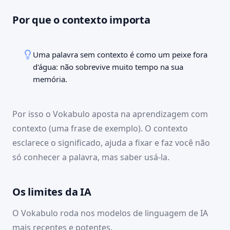
Preciso agendar um
O bairro é bem tranquilo.
horário.
Dia a dia
Por que o contexto importa
Dia a dia
Uma palavra sem contexto é como um peixe fora
d'água: não sobrevive muito tempo na sua
memória.
Por isso o Vokabulo aposta na aprendizagem com
contexto (uma frase de exemplo). O contexto
esclarece o significado, ajuda a fixar e faz você não
só conhecer a palavra, mas saber usá-la.
Os limites da IA
O Vokabulo roda nos modelos de linguagem de IA
mais recentes e potentes.