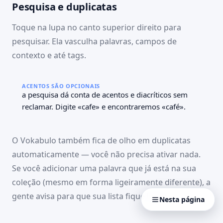
Preciso agendar um
O bairro é bem tranquilo.
Pesquisa e duplicatas
horário.
Dia a dia
Dia a dia
Toque na lupa no canto superior direito para
4 palavras selecionadas
pesquisar. Ela vasculha palavras, campos de
contexto e até tags.
ACENTOS SÃO OPCIONAIS
a pesquisa dá conta de acentos e diacríticos sem
reclamar. Digite «cafe» e encontraremos «café».
O Vokabulo também fica de olho em duplicatas
automaticamente — você não precisa ativar nada.
Se você adicionar uma palavra que já está na sua
coleção (mesmo em forma ligeiramente diferente), a
gente avisa para que sua lista fique limpa.
Nesta página