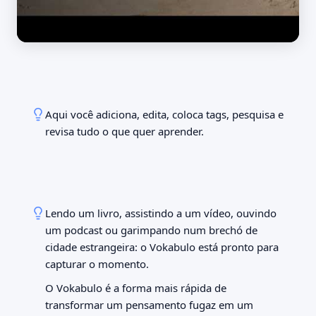
Aqui você adiciona, edita, coloca tags, pesquisa e
revisa tudo o que quer aprender.
09:41
100 %
Palavras
Início
Palavras
Estudar
Cenas
Sets
🇬🇧
2.041 palavras
Lendo um livro, assistindo a um vídeo, ouvindo
the rent
the receipt
um podcast ou garimpando num brechó de
o aluguel
o comprovante
cidade estrangeira: o Vokabulo está pronto para
The rent is due on the
Keep the receipt of the
fifth.
capturar o momento.
payment.
O aluguel vence no dia
Guarde o comprovante do
O Vokabulo é a forma mais rápida de
cinco.
pagamento.
transformar um pensamento fugaz em um
Dia a dia
Dia a dia