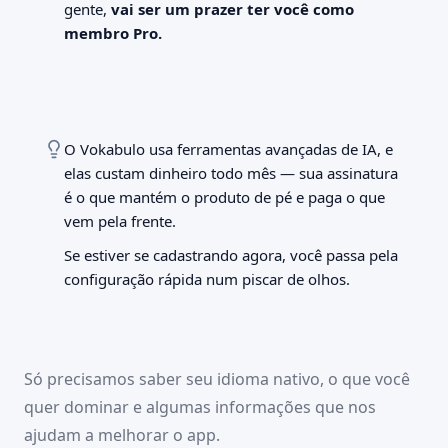
gente,
vai ser um prazer ter você como
membro Pro.
09:41
100 %
Recomendar o Vokabulo
✕
Vokabulo Pro
Conhece alguém que
Buscar
A
confiança
para dizer tudo.
O Vokabulo usa ferramentas avançadas de IA, e
adora melhorar em
Bem-vindo, Thiago
Palavras ilimitadas
para salvar quantas quiser
elas custam dinheiro todo mês — sua assinatura
idiomas?
Saiba mais…
127
8.320
Cenas ilimitadas
dão as palavras certas para
é o que mantém o produto de pé e paga o que
Compartilhar o
Recomendar o Vokabulo
qualquer situação
Vokabulo
Idiomas
E muito mais
vem pela frente.
recursos para falar com confiança
Tags padrão
Pro Anual
SAVE 35%
5,83 €
Se estiver se cadastrando agora, você passa pela
Estudar
Cobrado 69,99 €/ano
por mês
configuração rápida num piscar de olhos.
Sequência
Pro Mensal
8,99 €
Vozes
Cobrado mensalmente
por mês
Ranking
Pro Família
6,67 €
Até 6 pessoas · 79,99 €/ano
por mês
09:41
100 %
Assinar
✕
Só precisamos saber seu idioma nativo, o que você
Renova automaticamente por 69,99 €/ano até o
Vokabulo
cancelamento. Cancele quando quiser.
quer dominar e algumas informações que nos
Aprenda vocabulário do jeito que sua vida realmente
Restore
Redeem Code
Terms
Privacy
funciona
ajudam a melhorar o app.
Personalizado, inteligente e em poucos minutos por