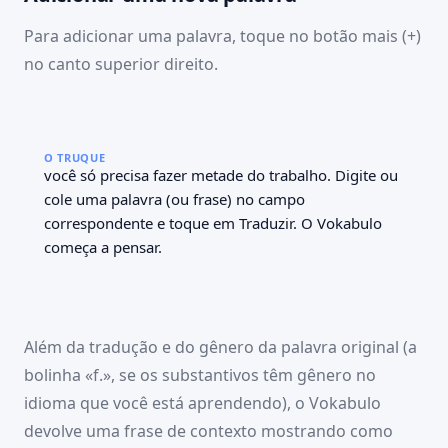
Para adicionar uma palavra, toque no botão mais (+)
no canto superior direito.
09:41
100 %
🇬🇧
Palavras
Início
Palavras
Estudar
Cenas
Sets
🇬🇧
INGLÊS
2.041 palavras
O TRUQUE
Digite a palavra
você só precisa fazer metade do trabalho. Digite ou
the rent
the receipt
PORTUGUÊS
o aluguel
o comprovante
cole uma palavra (ou frase) no campo
The rent is due on the
Keep the receipt of the
Digite a palavra
correspondente e toque em Traduzir. O Vokabulo
fifth.
payment.
INGLÊS CONTEXTO
q
w
e
r
t
y
u
i
o
p
começa a pensar.
O aluguel vence no dia
Guarde o comprovante do
Digite a frase
a
s
d
f
g
h
j
k
l
ñ
cinco.
pagamento.
PORTUGUÊS CONTEXTO
z
x
c
v
b
n
m
,
.
Dia a dia
Dia a dia
Digite a frase
.?123
.?123
09:41
100 %
🇬🇧
Palavras
Início
Palavras
Estudar
Cenas
Sets
🇬🇧
Além da tradução e do gênero da palavra original (a
INGLÊS
2.041 palavras
the rent
bolinha «f.», se os substantivos têm gênero no
the rent
the receipt
PORTUGUÊS
o aluguel
o comprovante
idioma que você está aprendendo), o Vokabulo
The rent is due on the
Keep the receipt of the
o aluguel
devolve uma frase de contexto mostrando como
fifth.
payment.
INGLÊS CONTEXTO