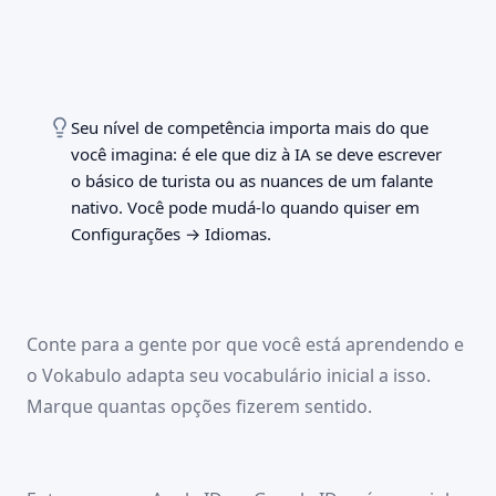
dia.
Serendipity
Ephemeral
Petrichor
Solitude
Halcyon
09:41
100 %
Ineffable
Luminous
Equanimity
Epiphany
Mellifluous
✕
09:41
100 %
Sou um novo usuario
Vokabulo
✕
Ja tenho uma conta
Em que idioma você pensa?
Vokabulo
Seu nível de competência importa mais do que
Um minuto de configuração. Cancele quando quiser.
português
Qual idioma você quer dominar?
inglês
você imagina: é ele que diz à IA se deve escrever
inglês
francês
o básico de turista ou as nuances de um falante
francês
espanhol
espanhol
nativo. Você pode mudá-lo quando quiser em
italiano
italiano
Configurações → Idiomas.
Continuar
português
Continuar
09:41
100 %
✕
Conte para a gente por que você está aprendendo e
Vokabulo
o Vokabulo adapta seu vocabulário inicial a isso.
Quanto de inglês você já sabe?
Estou apenas começando
Marque quantas opções fizerem sentido.
A1 · Iniciante
Conheço o básico
A2 · Elementar
09:41
100 %
Consigo ter conversas simples
✕