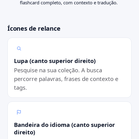
to schedule
the neighbourhood
flashcard completo, com contexto e tradução.
agendar
o bairro
I need to schedule an
The neighbourhood is very
appointment.
quiet.
Preciso agendar um
O bairro é bem tranquilo.
Ícones de relance
horário.
Dia a dia
Dia a dia
Lupa (canto superior direito)
Pesquise na sua coleção. A busca
percorre palavras, frases de contexto e
tags.
Bandeira do idioma (canto superior
direito)