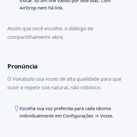
trocar. Só um link válido por sete dias. Com
AirDrop nem há link.
Assim que você escolhe, o diálogo de
compartilhamento abre.
09:41
100 %
Palavras
Thiago compartilhou vocabulário com você
Início
Palavras
Estudar
Cenas
Sets
🇬🇧
V
Selecionar todas
Pronúncia
vokabulo.com
the rent
AirDrop
Telegram
the receipt
Mail
ChatGPT
o aluguel
Copiar
Salvar em
Abrir no
o comprovante
Mais
O Vokabulo usa vozes de alta qualidade para que
The rent is due on the
Arquivos
Chrome
Keep the receipt of the
ouvir e repetir soe natural, não robótico.
fifth.
payment.
O aluguel vence no dia
Guarde o comprovante do
cinco.
pagamento.
Dia a dia
Dia a dia
Escolha sua voz preferida para cada idioma
to schedule
the neighbourhood
individualmente em Configurações → Vozes.
agendar
o bairro
I need to schedule an
The neighbourhood is very
appointment.
quiet.