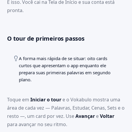
É isso. Você cai na Tela de Início e sua conta está
pronta.
09:41
100 %
Início
Início
Palavras
Estudar
Cenas
Sets
🇬🇧
🚀 PRIMEIROS PASSOS
O tour de primeiros passos
1 of 8
Sua conta está pronta.
Alguns minutos agora vão
tornar o aprendizado um prazer.
Começar o tour
A forma mais rápida de se situar: oito cards
Preparando suas primeiras palavras
curtos que apresentam o app enquanto ele
Estou montando um set inicial de Small Talk para
prepara suas primeiras palavras em segundo
você começar já. Costuma levar só um instante –
plano.
suas primeiras palavras vão aparecer aqui
automaticamente.
Toque em
Iniciar o tour
e o Vokabulo mostra uma
área de cada vez — Palavras, Estudar, Cenas, Sets e o
resto —, um card por vez. Use
Avançar
e
Voltar
para avançar no seu ritmo.