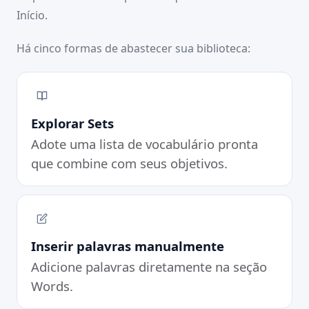
the ID document
Início.
SEU TUTOR
beta
Você tem sido muito constante: 127 dias seguidos.
Vamos focar em fixar as palavras que você já tem,
Há cinco formas de abastecer sua biblioteca:
porque o acúmulo está crescendo.
Explorar Sets
Adote uma lista de vocabulário pronta
que combine com seus objetivos.
Inserir palavras manualmente
Adicione palavras diretamente na seção
Words.