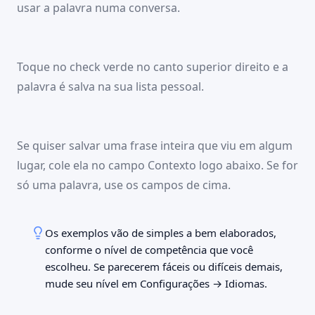
O aluguel vence no dia
Guarde o comprovante do
The rent is due on the fifth.
usar a palavra numa conversa.
cinco.
pagamento.
PORTUGUÊS CONTEXTO
Dia a dia
Dia a dia
O aluguel vence no dia cinco.
09:41
100 %
TAGS
🇬🇧
Palavras
Início
Palavras
Estudar
Cenas
Sets
🇬🇧
Dia a dia
✕
Toque no check verde no canto superior direito e a
INGLÊS
2.041 palavras
the receipt
palavra é salva na sua lista pessoal.
the rent
the receipt
PORTUGUÊS
o aluguel
o comprovante
The rent is due on the
Keep the receipt of the
o comprovante
09:41
100 %
fifth.
payment.
INGLÊS CONTEXTO
Palavras
Início
Palavras
Estudar
Cenas
Sets
🇬🇧
O aluguel vence no dia
Guarde o comprovante do
Keep the receipt of the payment.
Se quiser salvar uma frase inteira que viu em algum
2.041 palavras
cinco.
pagamento.
PORTUGUÊS CONTEXTO
lugar, cole ela no campo Contexto logo abaixo. Se for
the rent
the receipt
Dia a dia
Dia a dia
Guarde o comprovante do pagamento.
o aluguel
o comprovante
só uma palavra, use os campos de cima.
TAGS
The rent is due on the
Keep the receipt of the
Dia a dia
✕
fifth.
payment.
O aluguel vence no dia
Guarde o comprovante do
Os exemplos vão de simples a bem elaborados,
cinco.
pagamento.
Dia a dia
conforme o nível de competência que você
Dia a dia
to schedule
the neighbourhood
escolheu. Se parecerem fáceis ou difíceis demais,
agendar
o bairro
mude seu nível em Configurações → Idiomas.
I need to schedule an
The neighbourhood is very
appointment.
quiet.