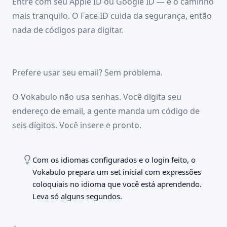
Entre com seu Apple ID ou Google ID — é o caminho
B1 · Intermediário
Vokabulo
Estou bastante confortável
Por que você está aprendendo?
mais tranquilo. O Face ID cuida da segurança, então
B2 · Intermediário superior
Trabalho e carreira
nada de códigos para digitar.
Consigo me expressar em detalhes sobre a maioria
Morar no exterior
dos assuntos
Família e amigos
C1 · Avançado
Viagens
09:41
100 %
Entendo e me expresso com facilidade
Estudos
✕
Prefere usar seu email? Sem problema.
C2 · Proficiente
Continuar
Vokabulo
Crie sua conta
Continuar
O Vokabulo não usa senhas. Você digita seu
O Face ID cuida da segurança, sem códigos para
digitar.
endereço de email, a gente manda um código de
Continuar com a Apple
seis dígitos. Você insere e pronto.
Continuar com o Google
Continuar com e-mail
Com os idiomas configurados e o login feito, o
Vokabulo prepara um set inicial com expressões
coloquiais no idioma que você está aprendendo.
Leva só alguns segundos.