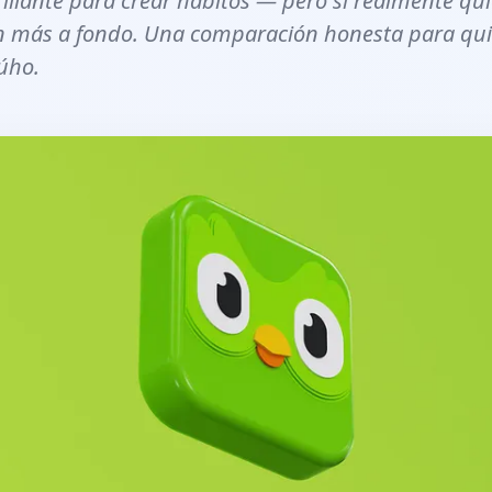
illante para crear hábitos — pero si realmente qui
n más a fondo. Una comparación honesta para qu
úho.