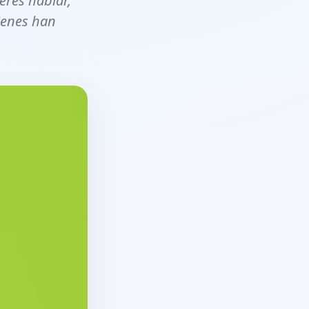
eres hablar,
ienes han