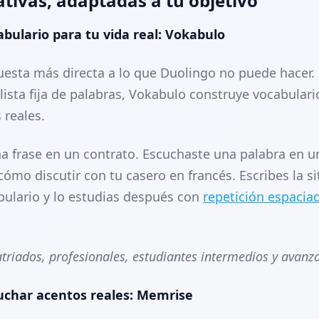
ativas, adaptadas a tu objetivo
abulario para tu vida real: Vokabulo
puesta más directa a lo que Duolingo no puede hacer.
lista fija de palabras, Vokabulo construye vocabulari
 reales.
a frase en un contrato. Escuchaste una palabra en u
ómo discutir con tu casero en francés. Escribes la si
bulario y lo estudias después con
repetición espacia
atriados, profesionales, estudiantes intermedios y avanz
cuchar acentos reales: Memrise