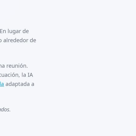
 En lugar de
o alrededor de
na reunión.
tuación, la IA
da
adaptada a
ados.