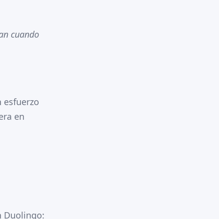
ean cuando
n esfuerzo
era en
n Duolingo: