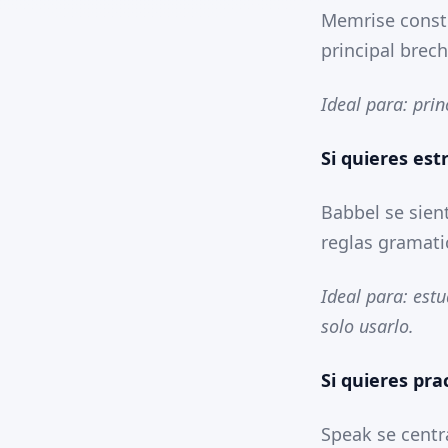
Memrise constr
principal brec
Ideal para: pri
Si quieres es
Babbel se sien
reglas gramatic
Ideal para: est
solo usarlo.
Si quieres pra
Speak se centr