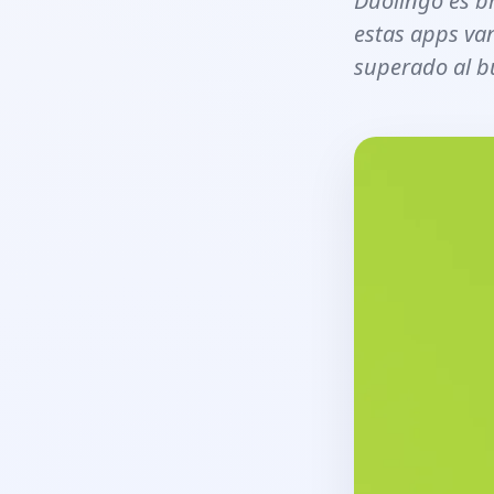
Duolingo es br
estas apps va
superado al b