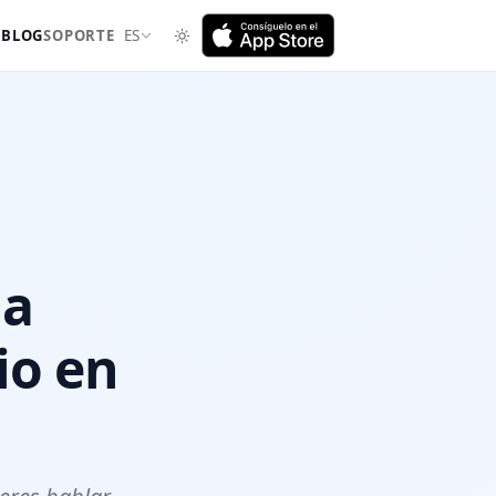
I
BLOG
SOPORTE
ES
 a
io en