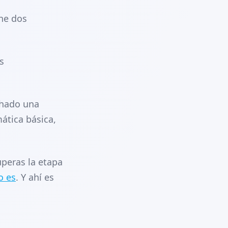
ne dos
s
chado una
mática básica,
uperas la etapa
o es
. Y ahí es