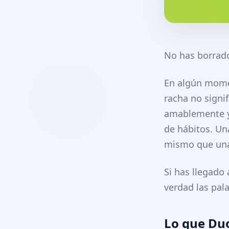
No has borrado
En algún momen
racha no signi
amablemente y 
de hábitos. Un
mismo que una
Si has llegado
verdad las pal
Lo que Duo