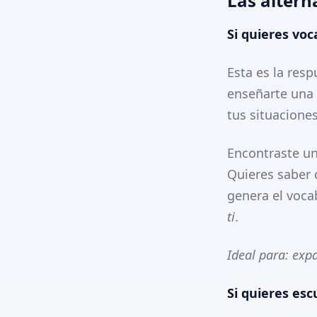
Las altern
Si quieres voc
Esta es la res
enseñarte una 
tus situaciones
Encontraste un
Quieres saber c
genera el voca
ti
.
Ideal para: exp
Si quieres es