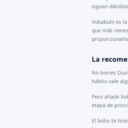
siguen dándot
Vokabulo es la
que más necesi
proporcionarlo
La recome
No borres Duol
hábito vale alg
Pero añade Vok
etapa de princi
El búho te hiz