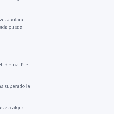
 vocabulario
icada puede
l idioma. Ese
as superado la
leve a algún