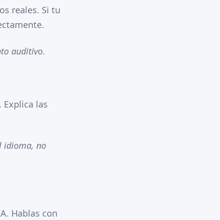
s reales. Si tu
rectamente.
to auditivo.
 Explica las
l idioma, no
IA. Hablas con