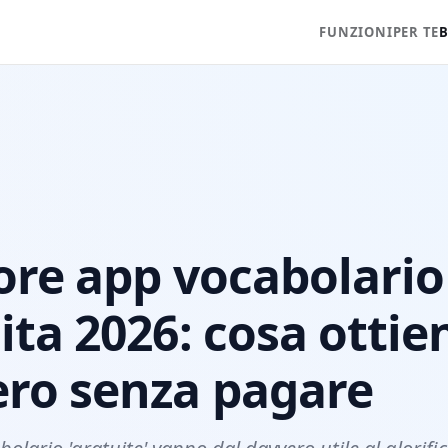
FUNZIONI
PER TE
ore app vocabolario
ita 2026: cosa ottie
ro senza pagare