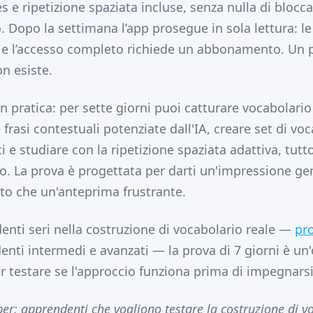
 e ripetizione spaziata incluse, senza nulla di blocc
o. Dopo la settimana l’app prosegue in sola lettura: le
li e l’accesso completo richiede un abbonamento. Un 
n esiste.
in pratica: per sette giorni puoi catturare vocabolario 
 frasi contestuali potenziate dall'IA, creare set di vo
ci e studiare con la ripetizione spaziata adattiva, tut
po. La prova è progettata per darti un'impressione ge
sto che un'anteprima frustrante.
enti seri nella costruzione di vocabolario reale —
pro
enti intermedi e avanzati — la prova di 7 giorni è un
er testare se l'approccio funziona prima di impegnarsi
er: apprendenti che vogliono testare la costruzione di v