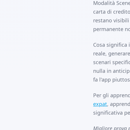
Modalità Scenes
carta di credit
restano visibi
permanente no
Cosa significa 
reale, generare
scenari specifi
nulla in antici
fa l'app piutto
Per gli apprend
expat
, apprend
significativa p
Migliore prova p