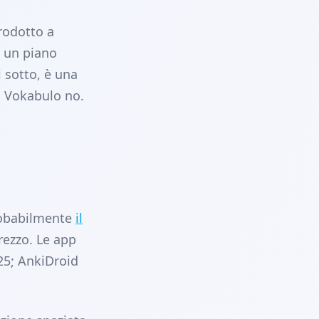
rodotto a
e un piano
 sotto, è una
; Vokabulo no.
robabilmente
il
rezzo. Le app
25; AnkiDroid