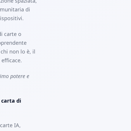
zione spaziata,
omunitaria di
ispositivi.
i carte o
apprendente
hi non lo è, il
 efficace.
simo potere e
 carta di
carte IA,