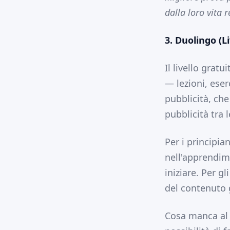
dalla loro vita r
3. Duolingo (L
Il livello grat
— lezioni, eser
pubblicità, che
pubblicità tra 
Per i principia
nell'apprendime
iniziare. Per gl
del contenuto 
Cosa manca al l