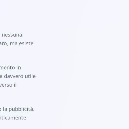
, nessuna
aro, ma esiste.
amento in
a davvero utile
verso il
 la pubblicità.
raticamente