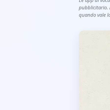
Le app di voca
pubblicitario.
quando vale l