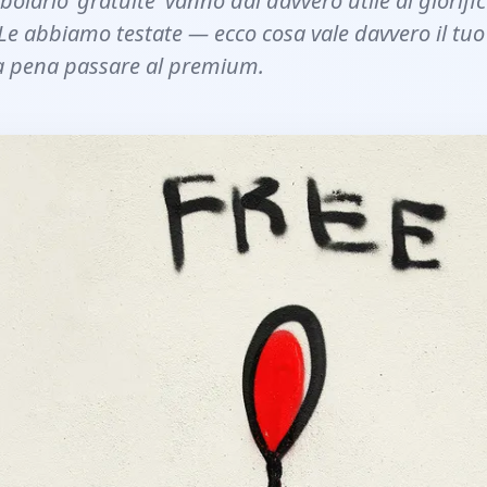
bolario 'gratuite' vanno dal davvero utile al glorifi
 Le abbiamo testate — ecco cosa vale davvero il tu
a pena passare al premium.