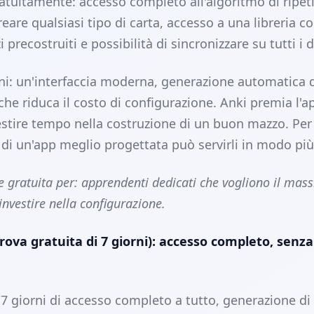
atuitamente: accesso completo all'algoritmo di ripeti
creare qualsiasi tipo di carta, accesso a una libreria c
 precostruiti e possibilità di sincronizzare su tutti i d
ni: un'interfaccia moderna, generazione automatica d
che riduca il costo di configurazione. Anki premia l'
stire tempo nella costruzione di un buon mazzo. Per c
o di un'app meglio progettata può servirli in modo più
e gratuita per: apprendenti dedicati che vogliono il mas
investire nella configurazione.
rova gratuita di 7 giorni): accesso completo, senza
7 giorni di accesso completo a tutto, generazione di 