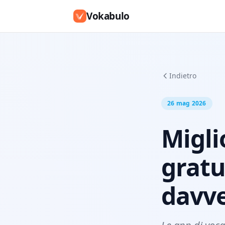
Vokabulo
Indietro
26 mag 2026
Migli
gratu
davve