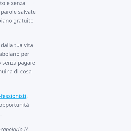
ato e senza
 parole salvate
piano gratuito
dalla tua vita
cabolario per
to senza pagare
nuina di cosa
fessionisti
,
'opportunità
.
ocabolario IA