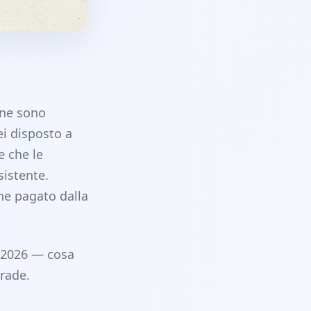
une sono
ei disposto a
e che le
sistente.
ne pagato dalla
l 2026 — cosa
grade.