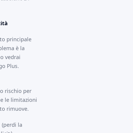
ità
to principale
blema è la
to vedrai
go Plus.
o rischio per
 e le limitazioni
nto rimuove.
 (perdi la