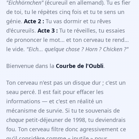
"Eichhörnchen"
(écureuil en allemand). Tu es fier
de toi, tu le répètes cinq fois et tu te sens un
génie.
Acte 2 :
Tu vas dormir et tu rêves
d'écureuils.
Acte 3 :
Tu te réveilles, tu essaies
de prononcer le mot… et ton cerveau te rend…
le vide.
"Eich... quelque chose ? Horn ? Chicken ?"
Bienvenue dans la
Courbe de l'Oubli
.
Ton cerveau n'est pas un disque dur ; c'est un
seau percé. Il est fait pour effacer les
informations — et c'est en réalité un
mécanisme de survie. Si tu te souvenais de
chaque
petit-déjeuner de 1998, tu deviendrais
fou. Ton cerveau filtre donc agressivement ce
qu'il considère comme « inutile » pour